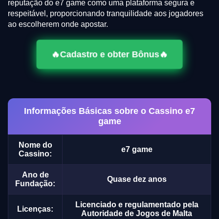
reputação do e7 game como uma plataforma segura e
respeitável, proporcionando tranquilidade aos jogadores
ao escolherem onde apostar.
🔥Cadastro e obter Bônus🔥
Informações Básicas sobre o Cassino e7
game
Nome do
e7 game
Cassino:
Ano de
Quase dez anos
Fundação:
Licenciado e regulamentado pela
Licenças:
Autoridade de Jogos de Malta