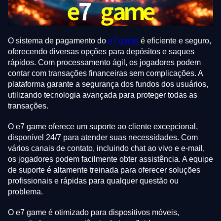
O sistema de pagamento do
e7 game
é eficiente e seguro,
oferecendo diversas opções para depósitos e saques
rápidos. Com processamento ágil, os jogadores podem
contar com transações financeiras sem complicações. A
plataforma garante a segurança dos fundos dos usuários,
utilizando tecnologia avançada para proteger todas as
transações.
O e7 game oferece um suporte ao cliente excepcional,
disponível 24/7 para atender suas necessidades. Com
vários canais de contato, incluindo chat ao vivo e e-mail,
os jogadores podem facilmente obter assistência. A equipe
de suporte é altamente treinada para oferecer soluções
profissionais e rápidas para qualquer questão ou
problema.
O e7 game é otimizado para dispositivos móveis,