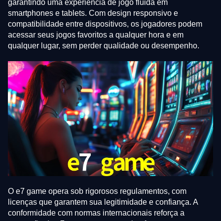
garantindo uma experiência de jogo fluida em
smartphones e tablets. Com design responsivo e
compatibilidade entre dispositivos, os jogadores podem
acessar seus jogos favoritos a qualquer hora e em
qualquer lugar, sem perder qualidade ou desempenho.
O e7 game opera sob rigorosos regulamentos, com
licenças que garantem sua legitimidade e confiança. A
conformidade com normas internacionais reforça a