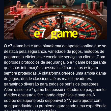
O e7 game bet é uma plataforma de apostas online que se
destaca pela segurança, variedade de jogos, métodos de
pagamento eficientes e excelente serviço ao cliente. Com
rigorosos protocolos de segurança, o e7 game bet garante
que suas informações pessoais e financeiras estejam
sempre protegidas. A plataforma oferece uma ampla gama
de jogos, desde clássicos até os mais inovadores,
garantindo diversão para todos os perfis de jogadores.
Além disso, o e7 game bet possui métodos de pagamento
rápidos e seguros, facilitando depósitos e saques. A
equipe de suporte está disponível 24/7 para ajudar com
qualquer dúvida ou problema, garantindo uma experiência