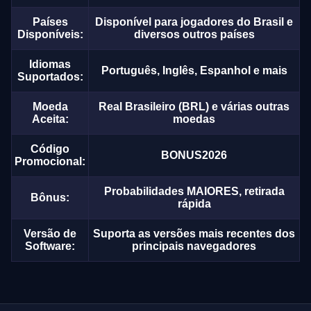
Países
Disponível para jogadores do Brasil e
Disponíveis:
diversos outros países
Idiomas
Português, Inglês, Espanhol e mais
Suportados:
Moeda
Real Brasileiro (BRL) e várias outras
Aceita:
moedas
Código
BONUS2026
Promocional:
Probabilidades MAIORES, retirada
Bônus:
rápida
Versão de
Suporta as versões mais recentes dos
Software:
principais navegadores