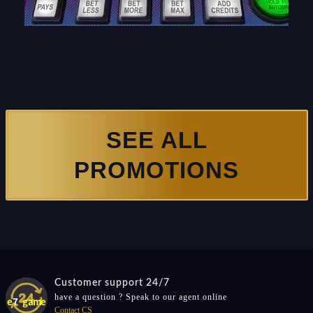
SEE ALL
PROMOTIONS
Customer support 24/7
have a question ? Speak to our agent online
Contact CS