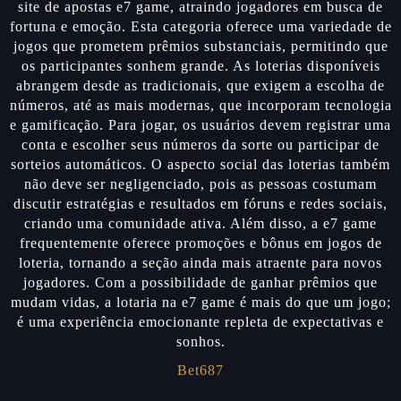
site de apostas e7 game, atraindo jogadores em busca de
fortuna e emoção. Esta categoria oferece uma variedade de
jogos que prometem prêmios substanciais, permitindo que
os participantes sonhem grande. As loterias disponíveis
abrangem desde as tradicionais, que exigem a escolha de
números, até as mais modernas, que incorporam tecnologia
e gamificação. Para jogar, os usuários devem registrar uma
conta e escolher seus números da sorte ou participar de
sorteios automáticos. O aspecto social das loterias também
não deve ser negligenciado, pois as pessoas costumam
discutir estratégias e resultados em fóruns e redes sociais,
criando uma comunidade ativa. Além disso, a e7 game
frequentemente oferece promoções e bônus em jogos de
loteria, tornando a seção ainda mais atraente para novos
jogadores. Com a possibilidade de ganhar prêmios que
mudam vidas, a lotaria na e7 game é mais do que um jogo;
é uma experiência emocionante repleta de expectativas e
sonhos.
Bet687