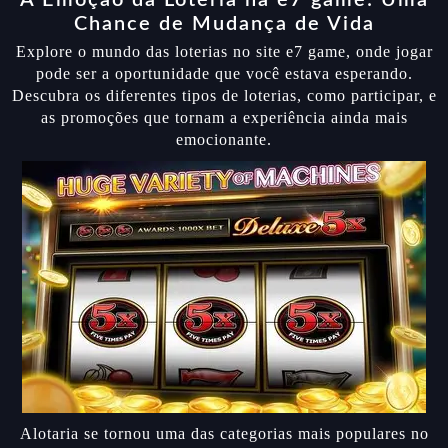
A Emoção da Loteria na e7 game: Uma
Chance de Mudança de Vida
Explore o mundo das loterias no site e7 game, onde jogar
pode ser a oportunidade que você estava esperando.
Descubra os diferentes tipos de loterias, como participar, e
as promoções que tornam a experiência ainda mais
emocionante.
Alotaria se tornou uma das categorias mais populares no