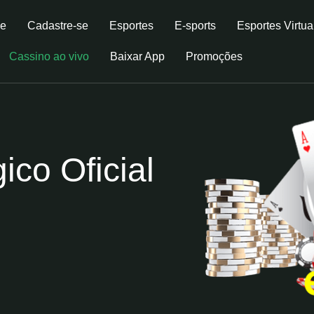
e
Cadastre-se
Esportes
E-sports
Esportes Virtua
Cassino ao vivo
Baixar App
Promoções
ico Oficial