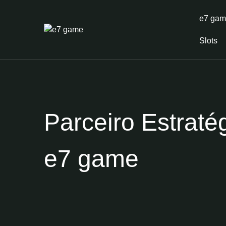
e7 gam
Slots
Parceiro Estratég
e7 game