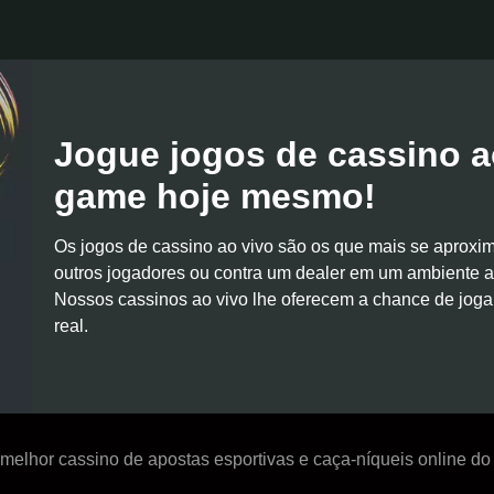
Jogue jogos de cassino a
game hoje mesmo!
Os jogos de cassino ao vivo são os que mais se aproxi
outros jogadores ou contra um dealer em um ambiente au
Nossos cassinos ao vivo lhe oferecem a chance de jogar
real.
elhor cassino de apostas esportivas e caça-níqueis online do Br