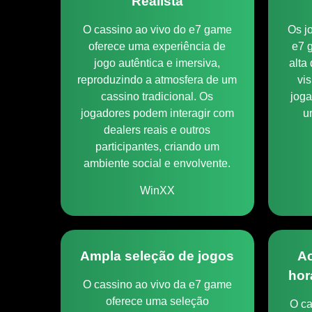
Realista
O cassino ao vivo do e7 game
Os j
oferece uma experiência de
e7 
jogo autêntica e imersiva,
alta
reproduzindo a atmosfera de um
vi
cassino tradicional. Os
joga
jogadores podem interagir com
u
dealers reais e outros
participantes, criando um
ambiente social e envolvente.
WinXX
Ampla seleção de jogos
Ac
hor
O cassino ao vivo da e7 game
oferece uma seleção
O ca