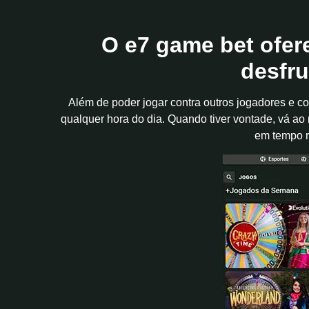
O e7 game bet ofer
desfru
Além de poder jogar contra outros jogadores e co
qualquer hora do dia. Quando tiver vontade, vá ao
em tempo r