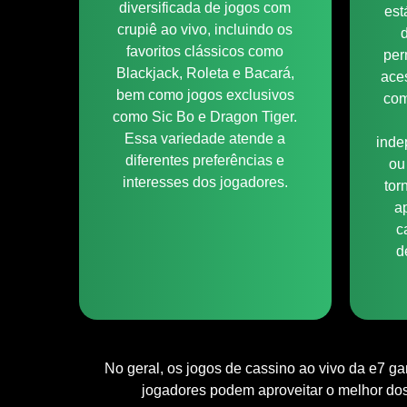
diversificada de jogos com
est
crupiê ao vivo, incluindo os
d
favoritos clássicos como
per
Blackjack, Roleta e Bacará,
ace
bem como jogos exclusivos
com
como Sic Bo e Dragon Tiger.
Essa variedade atende a
inde
diferentes preferências e
ou
interesses dos jogadores.
tor
a
c
d
No geral, os jogos de cassino ao vivo da e7 g
jogadores podem aproveitar o melhor dos