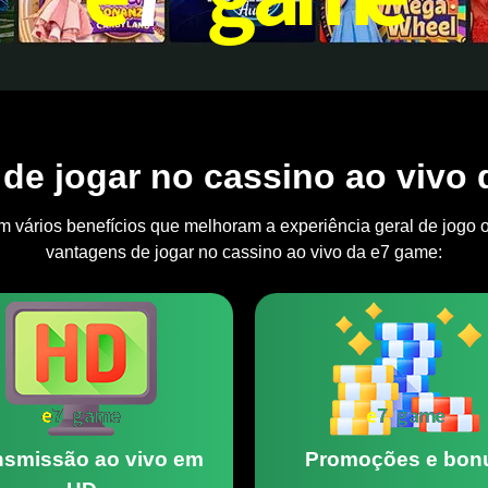
de jogar no cassino ao vivo
 vários benefícios que melhoram a experiência geral de jogo 
vantagens de jogar no cassino ao vivo da e7 game:
nsmissão ao vivo em
Promoções e bon