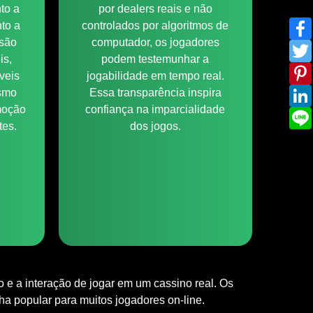
to a
por dealers reais e não
nto a
controlados por algoritmos de
 são
computador, os jogadores
is,
podem testemunhar a
veis
jogabilidade em tempo real.
esmo
Essa transparência inspira
moção
confiança na imparcialidade
tes.
dos jogos.
 e a interação de jogar em um cassino real. Os
a popular para muitos jogadores on-line.