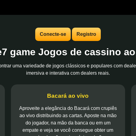
Conecte-se
Registro
e7 game Jogos de cassino ao
ntrar uma variedade de jogos clássicos e populares com deale
imersiva e interativa com dealers reais.
Bacará ao vivo
Aproveite a elegância do Bacará com crupiês
ao vivo distribuindo as cartas. Aposte na mão
do jogador, na mão da banca ou em um
empate e veja se você consegue obter um