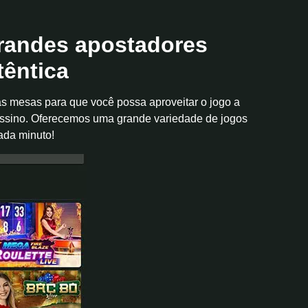
grandes apostadores
têntica
tas mesas para que você possa aproveitar o jogo a
 cassino. Oferecemos uma grande variedade de jogos
ada minuto!