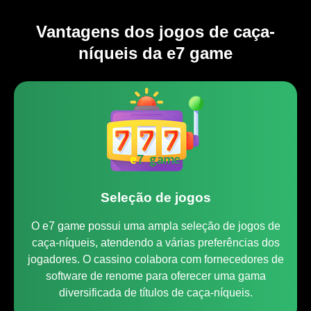
Vantagens dos jogos de caça-
níqueis da e7 game
Seleção de jogos
O e7 game possui uma ampla seleção de jogos de
caça-níqueis, atendendo a várias preferências dos
jogadores. O cassino colabora com fornecedores de
software de renome para oferecer uma gama
diversificada de títulos de caça-níqueis.