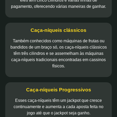
eles têm cinco cilindros e várias linhas de
pagamento, oferecendo várias maneiras de ganhar.
Caça-níqueis clássicos
Também conhecidos como máquinas de frutas ou
bandidos de um braço só, os caça-níqueis clássicos
têm três cilindros e se assemelham às máquinas
caça-níqueis tradicionais encontradas em cassinos
físicos.
Caça-níqueis Progressivos
Esses caça-níqueis têm um jackpot que cresce
continuamente e aumenta a cada aposta feita no
jogo até que o jackpot seja ganho.