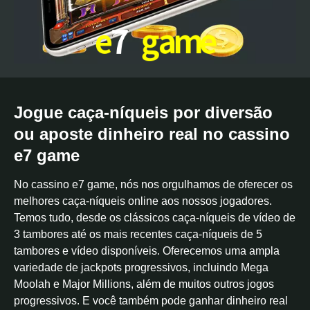
Jogue caça-níqueis por diversão
ou aposte dinheiro real no cassino
e7 game
No cassino e7 game, nós nos orgulhamos de oferecer os
melhores caça-níqueis online aos nossos jogadores.
Temos tudo, desde os clássicos caça-níqueis de vídeo de
3 tambores até os mais recentes caça-níqueis de 5
tambores e vídeo disponíveis. Oferecemos uma ampla
variedade de jackpots progressivos, incluindo Mega
Moolah e Major Millions, além de muitos outros jogos
progressivos. E você também pode ganhar dinheiro real