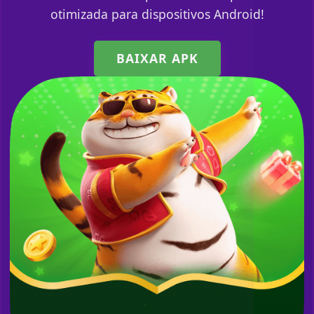
otimizada para dispositivos Android!
BAIXAR APK