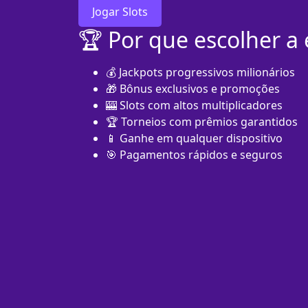
Jogar Slots
🏆 Por que escolher a
💰 Jackpots progressivos milionários
🎁 Bônus exclusivos e promoções
🎰 Slots com altos multiplicadores
🏆 Torneios com prêmios garantidos
📱 Ganhe em qualquer dispositivo
🎯 Pagamentos rápidos e seguros