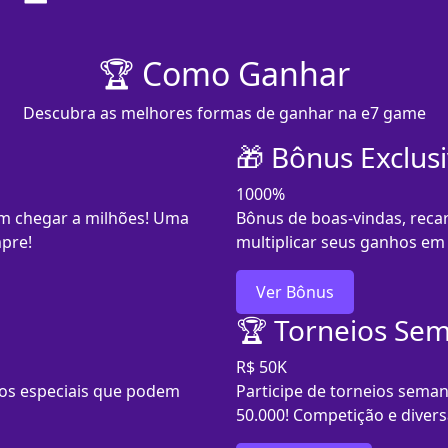
🏆 Como Ganhar
Descubra as melhores formas de ganhar na e7 game
🎁 Bônus Exclus
1000%
em chegar a milhões! Uma
Bônus de boas-vindas, rec
pre!
multiplicar seus ganhos em
Ver Bônus
🏆 Torneios Se
R$ 50K
sos especiais que podem
Participe de torneios sema
50.000! Competição e divers