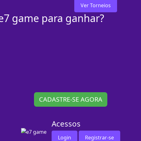
Ver Torneios
 e7 game para ganhar?
CADASTRE-SE AGORA
Acessos
Login
Registrar-se