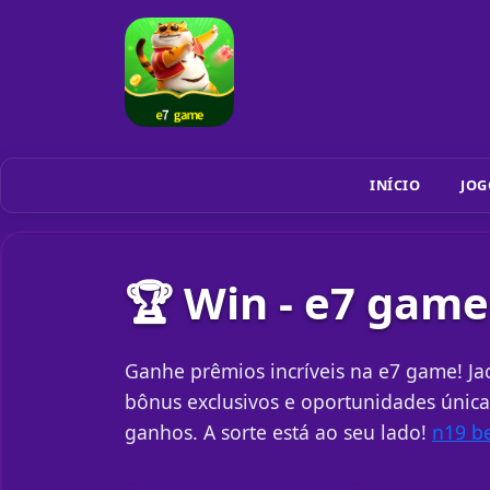
INÍCIO
JOG
🏆 Win - e7 game
Ganhe prêmios incríveis na e7 game! Ja
bônus exclusivos e oportunidades únicas
ganhos. A sorte está ao seu lado!
n19 b